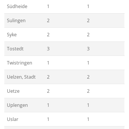
Südheide
1
1
Sulingen
2
2
Syke
2
2
Tostedt
3
3
Twistringen
1
1
Uelzen, Stadt
2
2
Uetze
2
2
Uplengen
1
1
Uslar
1
1