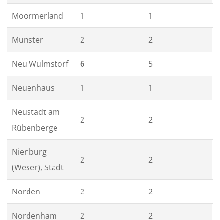
Moormerland
1
1
Munster
2
2
Neu Wulmstorf
6
5
Neuenhaus
1
1
Neustadt am
2
2
Rübenberge
Nienburg
2
2
(Weser), Stadt
Norden
2
2
Nordenham
2
2