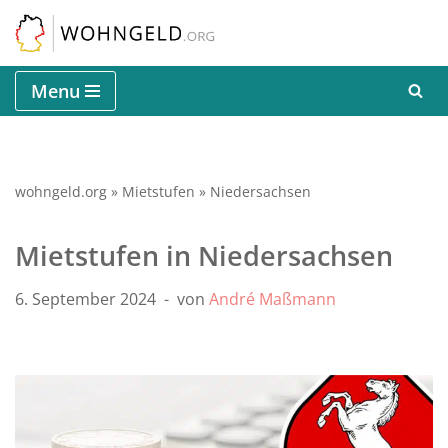
Zum
Inhalt
Menu
springen
wohngeld.org
»
Mietstufen
»
Niedersachsen
Mietstufen in Niedersachsen
6. September 2024
von
André Maßmann