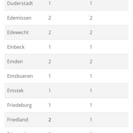
Duderstadt
1
1
Edemissen
2
2
Edewecht
2
2
Einbeck
1
1
Emden
2
2
Emsbueren
1
1
Emstek
1
1
Friedeburg
1
1
Friedland
2
1