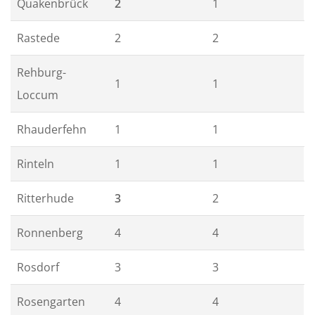
Quakenbrück
2
1
Rastede
2
2
Rehburg-
1
1
Loccum
Rhauderfehn
1
1
Rinteln
1
1
Ritterhude
3
2
Ronnenberg
4
4
Rosdorf
3
3
Rosengarten
4
4