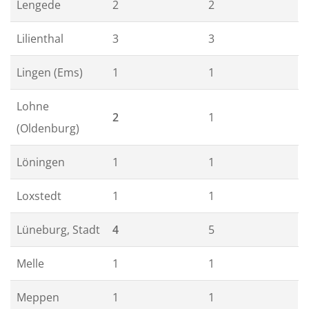
Lengede
2
2
Lilienthal
3
3
Lingen (Ems)
1
1
Lohne
2
1
(Oldenburg)
Löningen
1
1
Loxstedt
1
1
Lüneburg, Stadt
4
5
Melle
1
1
Meppen
1
1