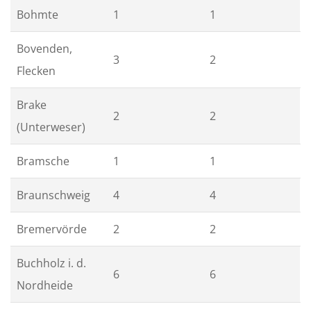
Bohmte
1
1
Bovenden,
3
2
Flecken
Brake
2
2
(Unterweser)
Bramsche
1
1
Braunschweig
4
4
Bremervörde
2
2
Buchholz i. d.
6
6
Nordheide