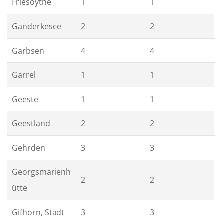
Friesoythe
1
1
Ganderkesee
2
2
Garbsen
4
4
Garrel
1
1
Geeste
1
1
Geestland
2
2
Gehrden
3
3
Georgsmarienh
2
2
ütte
Gifhorn, Stadt
3
3