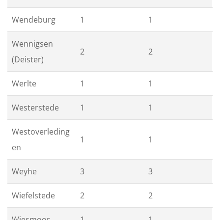
Wendeburg
1
1
Wennigsen
2
2
(Deister)
Werlte
1
1
Westerstede
1
1
Westoverleding
1
1
en
Weyhe
3
3
Wiefelstede
2
2
Wiesmoor
1
1