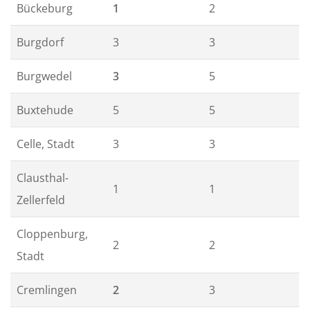
Bückeburg
1
2
Burgdorf
3
3
Burgwedel
3
5
Buxtehude
5
5
Celle, Stadt
3
3
Clausthal-
1
1
Zellerfeld
Cloppenburg,
2
2
Stadt
Cremlingen
2
3