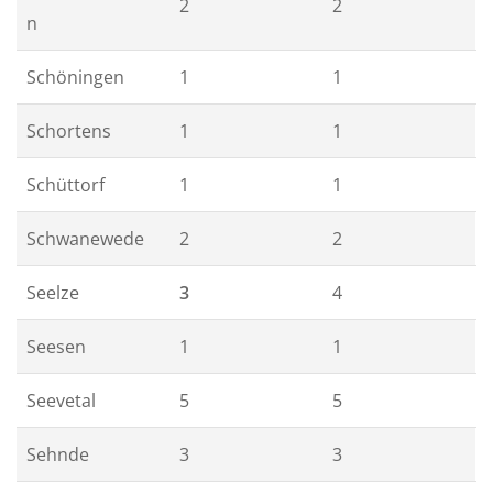
2
2
n
Schöningen
1
1
Schortens
1
1
Schüttorf
1
1
Schwanewede
2
2
Seelze
3
4
Seesen
1
1
Seevetal
5
5
Sehnde
3
3