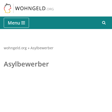
Zum
Inhalt
Menu
springen
wohngeld.org
»
Asylbewerber
Asylbewerber