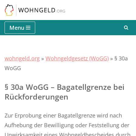
Zum
Inhalt
Menu
springen
wohngeld.org
»
Wohngeldgesetz (WoGG)
»
§ 30a
WoGG
§ 30a WoGG – Bagatellgrenze bei
Rückforderungen
Zur Erprobung einer Bagatellgrenze wird nach
Aufhebung der Bewilligung oder Feststellung der
Unwirksamkeit eines Wohngeldbescheides durch