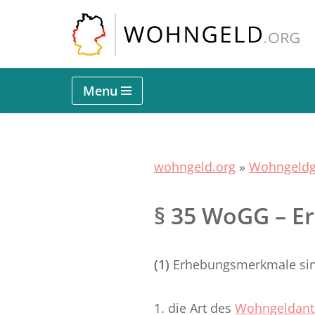
Zum
Inhalt
springen
Menu
wohngeld.org
»
Wohngeldg
§ 35 WoGG – E
(1)
Erhebungsmerkmale si
1. die Art des
Wohngeldant