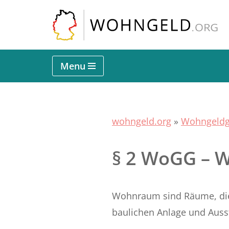
Zum
Inhalt
springen
Menu
wohngeld.org
»
Wohngeldg
§ 2 WoGG –
Wohnraum sind Räume, die
baulichen Anlage und Ausst